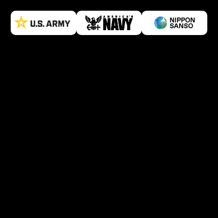
-
97
%
米海兵隊：船舶部品製
89
造
調達に１年かかるとされた部品のリー
詳細
ドタイムを97%削減
76
65