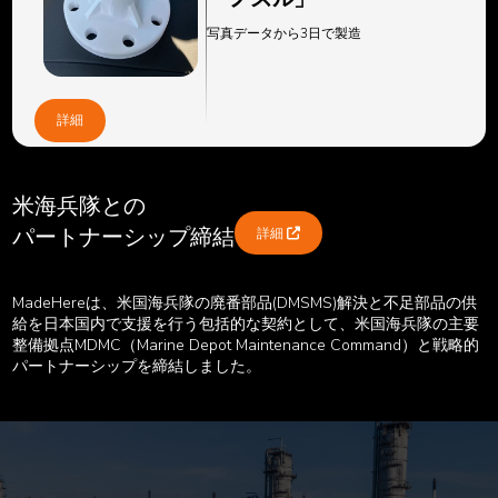
Value Added Engineering
2
写真データから3日で製造
詳細
詳細
米海兵隊との
パートナーシップ締結
詳細 
MadeHereは、米国海兵隊の廃番部品(DMSMS)解決と不足部品の供
給を日本国内で支援を行う包括的な契約として、米国海兵隊の主要
整備拠点MDMC（Marine Depot Maintenance Command）と戦略的
パートナーシップを締結しました。