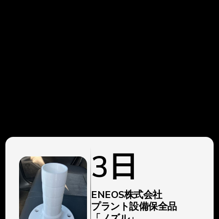
54
33
27
08
3
日
V
A
E
1
ENEOS株式会社
プラント設備保全品
「ノズル」