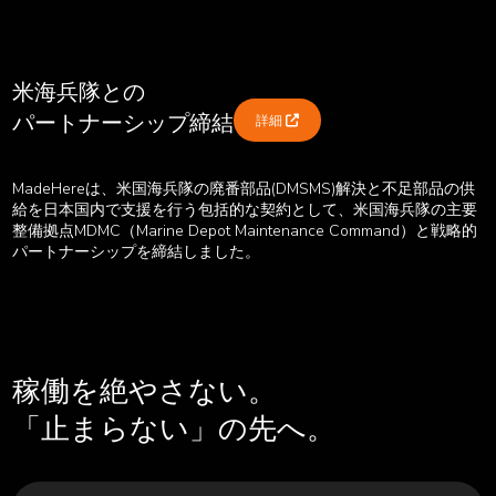
08
米海兵隊との
パートナーシップ締結
詳細 
V
A
E
MadeHereは、米国海兵隊の廃番部品(DMSMS)解決と不足部品の供
給を日本国内で支援を行う包括的な契約として、米国海兵隊の主要
整備拠点MDMC（Marine Depot Maintenance Command）と戦略的
パートナーシップを締結しました。
Value Added Engineering
詳細
稼働を絶やさない。
「止まらない」の先へ。