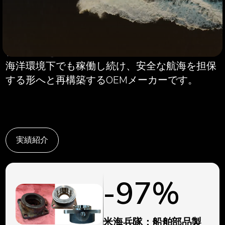
で発生する廃番部品を、構成部品単位で1点か
ら迅速に製造します。メーカーの廃業や図面の
紛失で途絶えた調達手段も、デジタルエンジニ
アリングを活用した現代の技術で昇華。厳しい
海洋環境下でも稼働し続け、安全な航海を担保
する形へと再構築するOEMメーカーです。
実績紹介
-
97
%
米海兵隊：船舶部品製