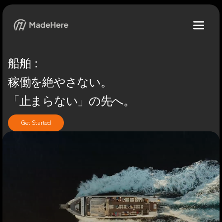
船舶：
稼働を絶やさない。
「止まらない」の先へ。
Get Started
お客様と時代を築くMROパートナー
私たちは、海事分野における船舶保守（MRO）