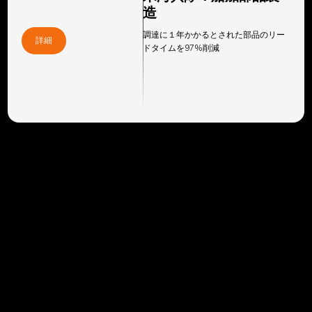
89
造
調達に１年かかるとされた部品のリー
詳細
ドタイムを97%削減
76
65
54
33
27