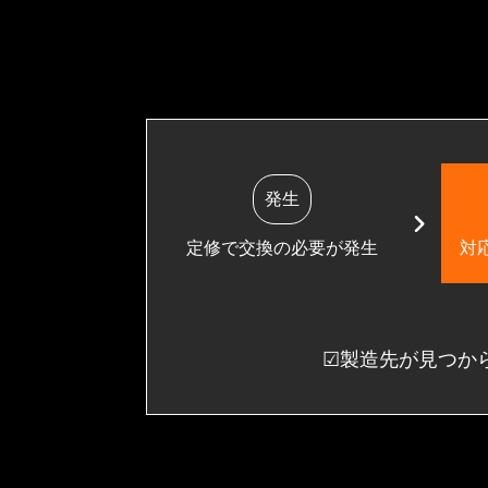
発生
定修で交換の必要が発生
対
☑製造先が見つか