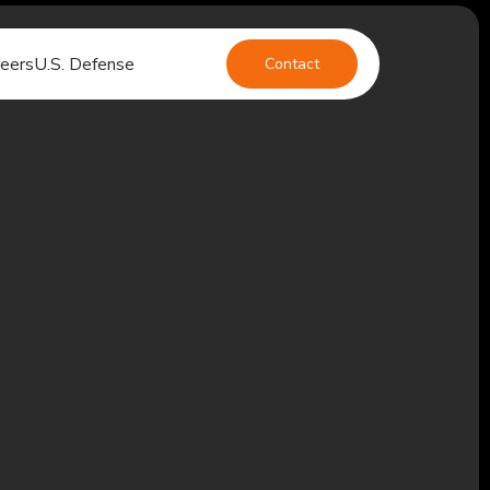
eers
U.S. Defense
Contact