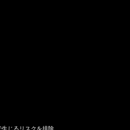
交換完了
お客様のフィードバックをもとに次回ご
発注時に向けて更なる改善をします
で生じるリスクを排除