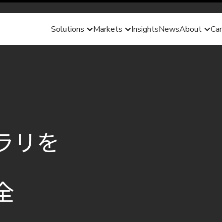
Solutions
Markets
Insights
News
About
Car
ラリを
全