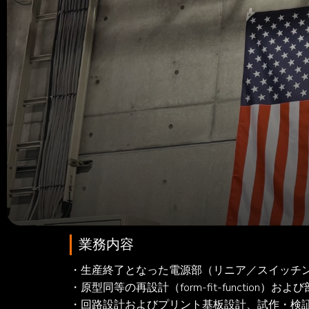
電子エンジニア（電源部
募集ポジションについて
生産終了となった電源部（多出力電源ユニット）をリ
だく電子エンジニアを募集します。OEMの技
業務内容
・生産終了となった電源部（リニア／スイッチン
・原型同等の再設計（form-fit-function
・回路設計およびプリント基板設計、試作・検証