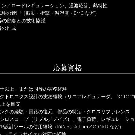
ン／ロードレギュレーション、過渡応答、熱特性

の管理（振動・衝撃・温湿度・EMC など）

の顧客との技術協議

書の作成
応募資格
士以上、または同等の実務経験

クトロニクス設計の実務経験（リニアレギュレータ、DC-DCコ
年以上を目安

ングの経験：回路の復元、部品の特定・クロスリファレンス

シロスコープ（リプル／ノイズ）、電子負荷、レギュレーショ
計ツールの使用経験（KiCad／Altium／OrCAD など）

）・ライフサイクル対応の経験
