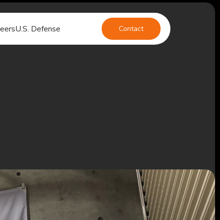
eers
U.S. Defense
Contact