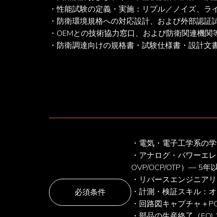
・性能試験の定義・実施：リプル／ノイズ、ライ
・防衛環境規格への対応設計、および外部認証試験
・OEMとの技術協力窓口、および防衛関連機関等
・防衛調達向けの規格書・試験仕様書・設計文
・電気・電子工学系の学
・アナログ・パワーエレ
OVP/OCP/OTP）— 5
・リバースエンジニアリ
・計測・検証スキル：オ
必須条件
・回路図キャプチャ＋PCB設
・部品の生産終了（EOL