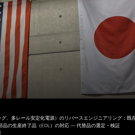
／パワーエレクトロニクス）
バースエンジニアリングし、原型と同等のForm Fit Func
術支援を受けながら、防衛環境規格に対応した設計・検証・文書
グ、多レール安定化電源）のリバースエンジニアリング：既存
）および部品の生産終了品（EOL）の対応 — 代替品の選定・検証


